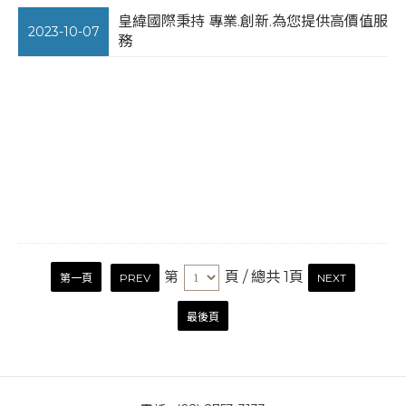
皇緯國際秉持 專業.創新.為您提供高價值服
2023-10-07
務
第
頁
/ 總共 1頁
第一頁
PREV
NEXT
最後頁