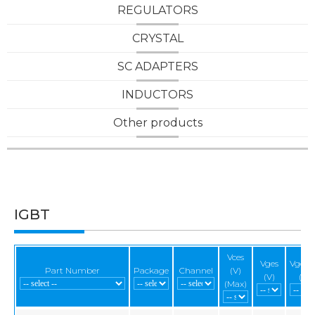
REGULATORS
CRYSTAL
SC ADAPTERS
INDUCTORS
Other products
IGBT
Vces
Vges
Vge(th
Part Number
Package
Channel
(V)
(V)
(V)
(Max)