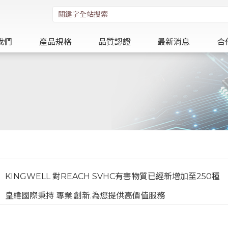
我們
產品規格
品質認證
最新消息
合
KINGWELL 對REACH SVHC有害物質已經新增加至250種
皇緯國際秉持 專業.創新.為您提供高價值服務