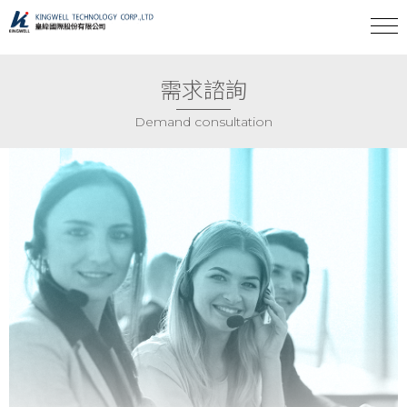
需求諮詢
Demand consultation